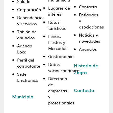
Saluda
Contacta
Lugares de
Corporación
interés
Entidades
Dependencias
y
Rutas
y servicios
asociaciones
turísticas
Tablón de
Noticias y
Ferias,
anuncios
novedades
Fiestas y
Agenda
Mercados
Anuncios
Local
Gastronomía
Perfil del
Datos
Historia de
contratante
socioeconómicos
Zagra
Sede
Directorio
Electrónica
de
Contacto
empresas
Municipio
y
profesionales